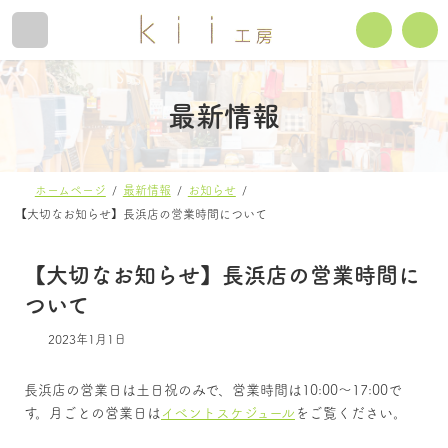
コ
ナ
ン
ビ
テ
ゲ
ン
ー
ホームページ
オンラインショップ
最新情報
ツ
シ
へ
ョ
ス
ン
販売店舗
ｋｉｉ工房のモノづくり
ホームページ
最新情報
お知らせ
キ
に
【大切なお知らせ】長浜店の営業時間について
ッ
移
プ
動
イベントスケジュール
【大切なお知らせ】長浜店の営業時間に
ついて
2023年1月1日
長浜店の営業日は土日祝のみで、営業時間は10:00～17:00で
す。月ごとの営業日は
イベントスケジュール
をご覧ください。