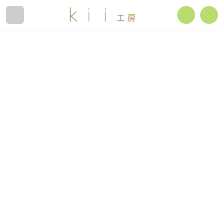
コ
ナ
ン
ビ
テ
ゲ
ン
ー
ホームページ
オンラインショップ
ツ
シ
へ
ョ
ス
ン
販売店舗
ｋｉｉ工房のモノづくり
キ
に
ッ
移
プ
動
イベントスケジュール
NEW
高島帆布 × プリント