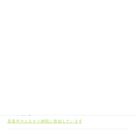
ｋｉｉ工房からのお知らせ
2026年7月15日
長浜店8/11〜8/16営業のお知らせ
2026年3月27日
kiikoubou 2026 New!! | ｋｉｉ工房2026春夏の新作を発表しま
した！
2023年1月1日
【大切なお知らせ】長浜店の営業時間について
2023年1月1日
高島市のふるさと納税に参加しています